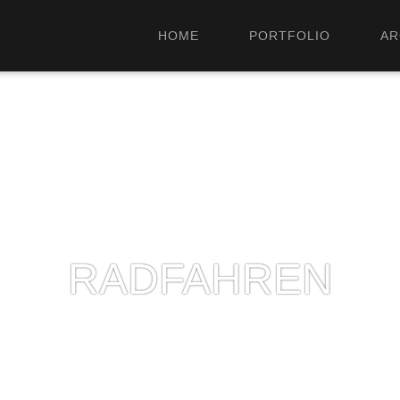
HOME
PORTFOLIO
AR
RADFAHREN
2014/08/21