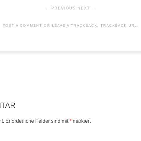
← PREVIOUS
NEXT →
POST A COMMENT
OR LEAVE A TRACKBACK:
TRACKBACK URL
.
NTAR
t.
Erforderliche Felder sind mit
*
markiert