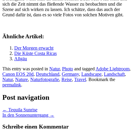
sich die Zeit nimmt das fließende Wasser zu beobachten und die
Szene auf sich wirken zu lassen. Ich schätze, dass das auch der
Grund dafür ist, dass es so viele Fotos von solchen Motiven gibt.
Ähnliche Artikel:
Der Morgen erwacht
Die Küste Costa Ricas
Allgäu
This entry was posted in
Natur
,
Photo
and tagged
Adobe Lightroom
,
Canon EOS 20d
,
Deutschland
,
Germany
,
Landscape
,
Landschaft
,
Natur
,
Nature
,
Naturfotografie
,
Reise
,
Travel
. Bookmark the
permalink
.
Post navigation
←
Tequila Sunrise
In den Sonnenuntergang
→
Schreibe einen Kommentar