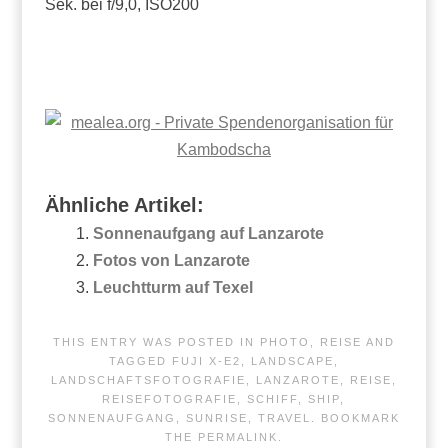
Sek. bei f/9,0, ISO200
Ähnliche Artikel:
Sonnenaufgang auf Lanzarote
Fotos von Lanzarote
Leuchtturm auf Texel
THIS ENTRY WAS POSTED IN
PHOTO
,
REISE
AND
TAGGED
FUJI X-E2
,
LANDSCAPE
,
LANDSCHAFTSFOTOGRAFIE
,
LANZAROTE
,
REISE
,
REISEFOTOGRAFIE
,
SCHIFF
,
SHIP
,
SONNENAUFGANG
,
SUNRISE
,
TRAVEL
. BOOKMARK
THE
PERMALINK
.