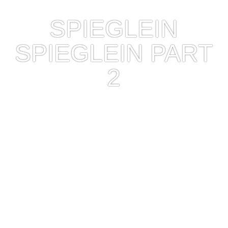
SPIEGLEIN
SPIEGLEIN PART
2
2011/05/03
W
ieder zurück im Naturpark s’Albufera auf
Mallorca. Am nicht mehr ganz so frühen Morgen
konnte ich diesen Stelzenläufer (Himantopus
himantopus, Black-winged Stilt, Common Stilt)
aufnehmen. Während es immer wieder kleine
Windböhen vom Meer gab, hatte ich das Glück das es
zwischendurch auch recht Windstill war und sich die