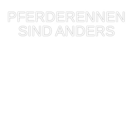
PFERDERENNEN
SIND ANDERS
2012/08/14
V
on den heutigen Sportfotos muss ich Euch
erzählen. Am Sonntag vorletzter Woche waren
wir auf der Pferderennbahn. Meine Freundin reitet selbst
(wenn auch keine Rennen) und ist dementsprechend
leicht für ein solches Event zu begeistern. Und ich bin im
Moment immer mal wieder dabei meinen fotografischen
Horizont zu erweitern. Es macht einfach Spaß sich
neuen …