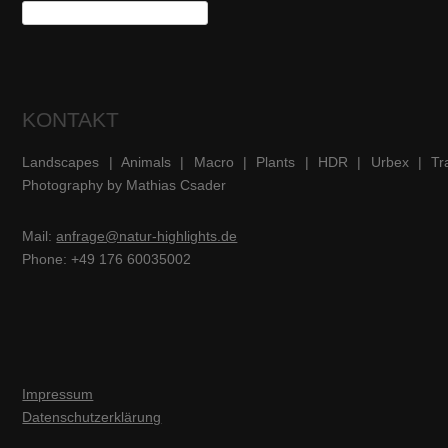
KONTAKT
Landscapes | Animals | Macro | Plants | HDR | Urbex | Tra
Photography by Mathias Csader
Mail:
anfrage@natur-highlights.de
Phone: +49 176 60035002
Impressum
Datenschutzerklärung