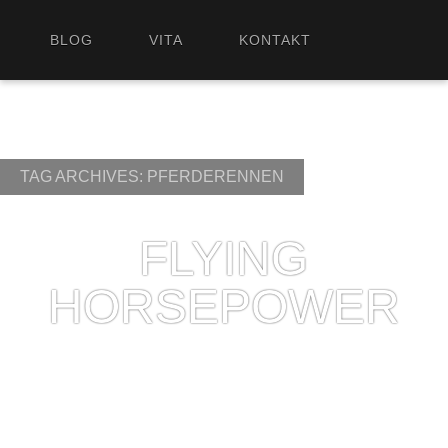
BLOG
VITA
KONTAKT
TAG ARCHIVES:
PFERDERENNEN
FLYING
HORSEPOWER
2013/07/01
H
eute gibt es den Nachschlag zum gestrigen Post.